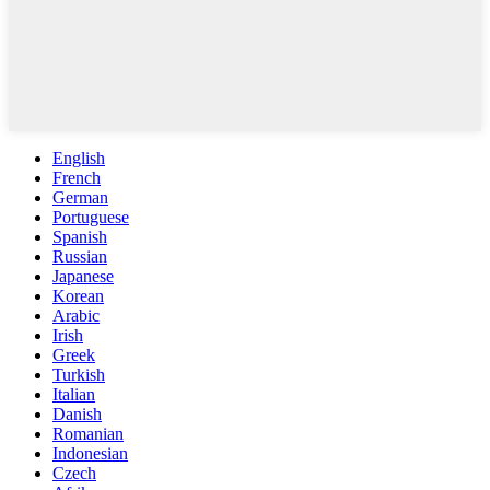
English
French
German
Portuguese
Spanish
Russian
Japanese
Korean
Arabic
Irish
Greek
Turkish
Italian
Danish
Romanian
Indonesian
Czech