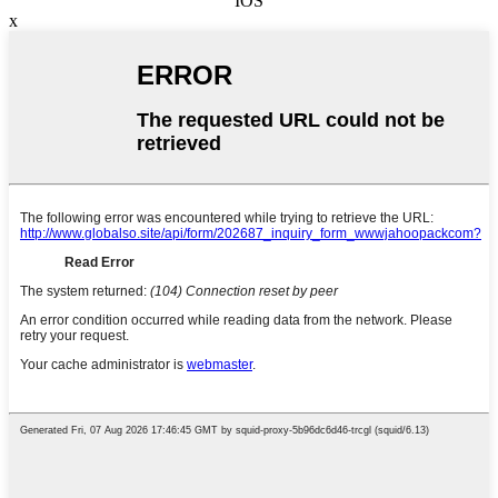
IOS
x