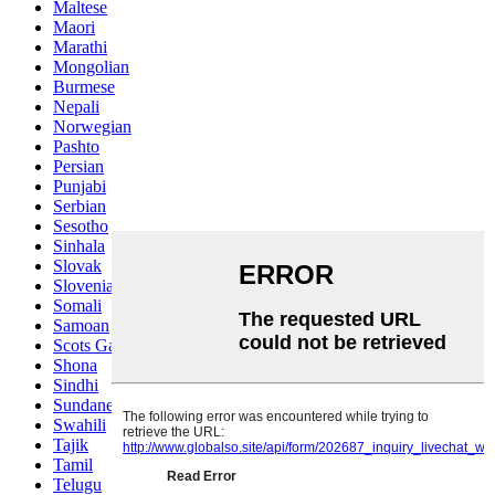
Maltese
Maori
Marathi
Mongolian
Burmese
Nepali
Norwegian
Pashto
Persian
Punjabi
Serbian
Sesotho
Sinhala
Slovak
Slovenian
Somali
Samoan
Scots Gaelic
Shona
Sindhi
Sundanese
Swahili
Tajik
Tamil
Telugu