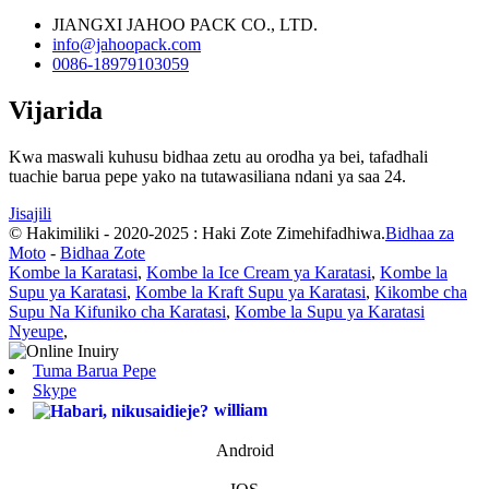
JIANGXI JAHOO PACK CO., LTD.
info@jahoopack.com
0086-18979103059
Vijarida
Kwa maswali kuhusu bidhaa zetu au orodha ya bei, tafadhali
tuachie barua pepe yako na tutawasiliana ndani ya saa 24.
Jisajili
© Hakimiliki - 2020-2025 : Haki Zote Zimehifadhiwa.
Bidhaa za
Moto
-
Bidhaa Zote
Kombe la Karatasi
,
Kombe la Ice Cream ya Karatasi
,
Kombe la
Supu ya Karatasi
,
Kombe la Kraft Supu ya Karatasi
,
Kikombe cha
Supu Na Kifuniko cha Karatasi
,
Kombe la Supu ya Karatasi
Nyeupe
,
Tuma Barua Pepe
Skype
william
Android